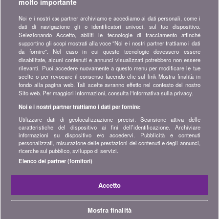
molto importante
Iscriversi alla nostra newsletter
Noi e i nostri
partner archiviamo e accediamo ai dati personali, come i
638
dati di navigazione gli o identificatori univoci, sul tuo dispositivo.
Unitevi alla community
Selezionando Accetto, abiliti le tecnologie di tracciamento affinché
supportino gli scopi mostrati alla voce "Noi e i nostri partner trattiamo i dati
Restate sintonizzati, scoprite tutti i consigli e i suggerimenti per
da fornire". Nel caso in cui queste tecnologie dovessero essere
risparmiare su:
disabilitate, alcuni contenuti e annunci visualizzati potrebbero non essere
rilevanti. Puoi accedere nuovamente a questo menu per modificare le tue
scelte o per revocare il consenso facendo clic sul link Mostra finalità in
fondo alla pagina web. Tali scelte avranno effetto nel contesto del nostro
Sito web. Per maggiori informazioni, consulta l'Informativa sulla privacy.
Noi e i nostri partner trattiamo i dati per fornire:
Informazioni su bonus.ch
Utilizzare dati di geolocalizzazione precisi. Scansione attiva delle
Chi è bonus.ch? Come funzionano i comparatori? Richieste
caratteristiche del dispositivo ai fini dell’identificazione. Archiviare
stampa, partnership, pubblicità...
informazioni su dispositivo e/o accedervi. Pubblicità e contenuti
personalizzati, misurazione delle prestazioni dei contenuti e degli annunci,
ricerche sul pubblico, sviluppo di servizi.
Tutte le info su bonus.ch
Elenco dei partner (fornitori)
© 2004-2026 copyright bonus.ch SA -
Mappa del sito
Accetto
Home
Mostra finalità