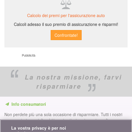
Calcolo dei premi per l'assicurazione auto
Calcoli adesso il suo premio di assicurazione e risparmi!
Pubblicità
La nostra missione,
farvi
risparmiare
Info consumatori
Non perdete più una sola occasione di risparmiare. Tutti i nostri
comparatori, consigli e dritte nei settori assicurazione, finanze,
prodotti di consumo e molto altro ancora per voi...
La vostra privacy è per noi