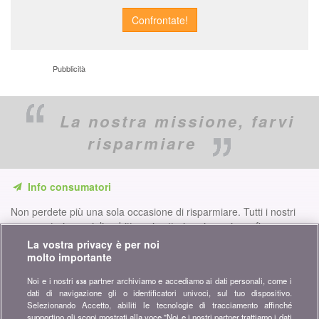
Pubblicità
La nostra missione,
farvi
risparmiare
Info consumatori
Non perdete più una sola occasione di risparmiare. Tutti i nostri
comparatori, consigli e dritte nei settori assicurazione, finanze,
prodotti di consumo e molto altro ancora per voi...
La vostra privacy è per noi
molto importante
Iscriversi alla nostra newsletter
Noi e i nostri
partner archiviamo e accediamo ai dati personali, come i
638
dati di navigazione gli o identificatori univoci, sul tuo dispositivo.
Unitevi alla community
Selezionando Accetto, abiliti le tecnologie di tracciamento affinché
supportino gli scopi mostrati alla voce "Noi e i nostri partner trattiamo i dati