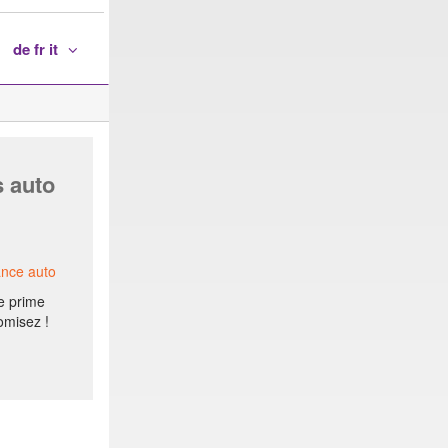
de fr it
s auto
ance auto
e prime
omisez !