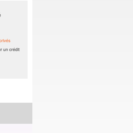
é
privés
r un crédit