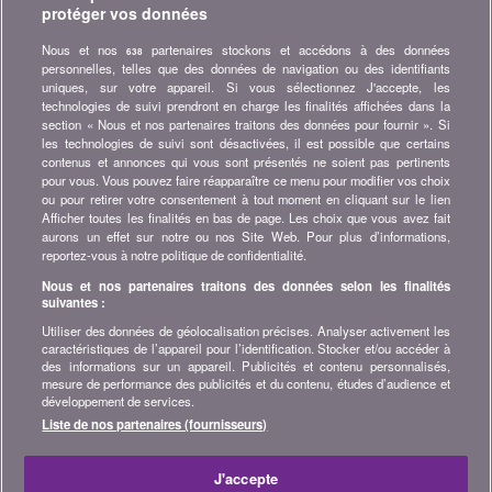
protéger vos données
comparatifs, conseils et astuces dans les domaines tels que
l'assurance, la finance, produits de consommation et bien plus...
Nous et nos
partenaires stockons et accédons à des données
638
personnelles, telles que des données de navigation ou des identifiants
Abonnez-vous à la newsletter
uniques, sur votre appareil. Si vous sélectionnez J'accepte, les
technologies de suivi prendront en charge les finalités affichées dans la
section « Nous et nos partenaires traitons des données pour fournir ». Si
Rejoignez la communauté
les technologies de suivi sont désactivées, il est possible que certains
contenus et annonces qui vous sont présentés ne soient pas pertinents
Restez à l'affût, retrouvez tous les conseils et astuces pour
pour vous. Vous pouvez faire réapparaître ce menu pour modifier vos choix
économiser sur :
ou pour retirer votre consentement à tout moment en cliquant sur le lien
Afficher toutes les finalités en bas de page. Les choix que vous avez fait
aurons un effet sur notre ou nos Site Web. Pour plus d’informations,
reportez-vous à notre politique de confidentialité.
Nous et nos partenaires traitons des données selon les finalités
suivantes :
A propos de bonus.ch
Utiliser des données de géolocalisation précises. Analyser activement les
Qui est bonus.ch ? Comment fonctionnent les comparatifs ?
caractéristiques de l’appareil pour l’identification. Stocker et/ou accéder à
Demande de presse, partenariat, publicité, ...
des informations sur un appareil. Publicités et contenu personnalisés,
mesure de performance des publicités et du contenu, études d’audience et
développement de services.
Toutes les infos sur bonus.ch
Liste de nos partenaires (fournisseurs)
© 2004-2026 copyright bonus.ch SA -
Plan du site
J'accepte