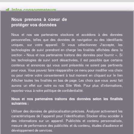
Infos consommateurs
Nous prenons à coeur de
Ne ratez aucune occasion d'économiser. Recevez nos
protéger vos données
comparatifs, conseils et astuces dans les domaines tels que
l'assurance, la finance, produits de consommation et bien plus...
Nous et nos
partenaires stockons et accédons à des données
638
personnelles, telles que des données de navigation ou des identifiants
Abonnez-vous à la newsletter
uniques, sur votre appareil. Si vous sélectionnez J'accepte, les
technologies de suivi prendront en charge les finalités affichées dans la
section « Nous et nos partenaires traitons des données pour fournir ». Si
Rejoignez la communauté
les technologies de suivi sont désactivées, il est possible que certains
contenus et annonces qui vous sont présentés ne soient pas pertinents
Restez à l'affût, retrouvez tous les conseils et astuces pour
pour vous. Vous pouvez faire réapparaître ce menu pour modifier vos choix
économiser sur :
ou pour retirer votre consentement à tout moment en cliquant sur le lien
Afficher toutes les finalités en bas de page. Les choix que vous avez fait
aurons un effet sur notre ou nos Site Web. Pour plus d’informations,
reportez-vous à notre politique de confidentialité.
Nous et nos partenaires traitons des données selon les finalités
suivantes :
A propos de bonus.ch
Utiliser des données de géolocalisation précises. Analyser activement les
Qui est bonus.ch ? Comment fonctionnent les comparatifs ?
caractéristiques de l’appareil pour l’identification. Stocker et/ou accéder à
Demande de presse, partenariat, publicité, ...
des informations sur un appareil. Publicités et contenu personnalisés,
mesure de performance des publicités et du contenu, études d’audience et
développement de services.
Toutes les infos sur bonus.ch