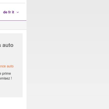
de fr it
s auto
ance auto
e prime
omisez !