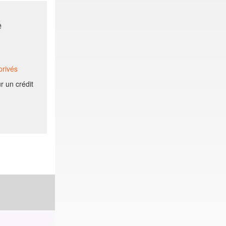
é
privés
r un crédit