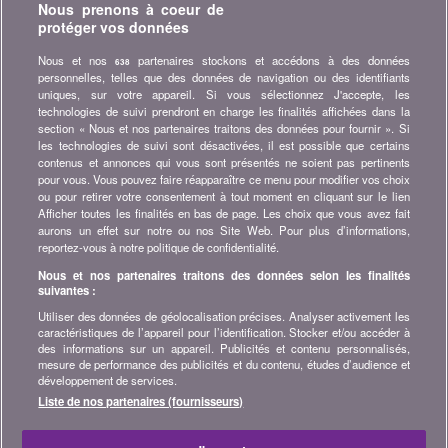
Nous prenons à coeur de
Ne ratez aucune occasion d'économiser. Recevez nos
protéger vos données
comparatifs, conseils et astuces dans les domaines tels que
l'assurance, la finance, produits de consommation et bien plus...
Nous et nos
partenaires stockons et accédons à des données
638
personnelles, telles que des données de navigation ou des identifiants
Abonnez-vous à la newsletter
uniques, sur votre appareil. Si vous sélectionnez J'accepte, les
technologies de suivi prendront en charge les finalités affichées dans la
section « Nous et nos partenaires traitons des données pour fournir ». Si
Rejoignez la communauté
les technologies de suivi sont désactivées, il est possible que certains
contenus et annonces qui vous sont présentés ne soient pas pertinents
Restez à l'affût, retrouvez tous les conseils et astuces pour
pour vous. Vous pouvez faire réapparaître ce menu pour modifier vos choix
économiser sur :
ou pour retirer votre consentement à tout moment en cliquant sur le lien
Afficher toutes les finalités en bas de page. Les choix que vous avez fait
aurons un effet sur notre ou nos Site Web. Pour plus d’informations,
reportez-vous à notre politique de confidentialité.
Nous et nos partenaires traitons des données selon les finalités
suivantes :
A propos de bonus.ch
Utiliser des données de géolocalisation précises. Analyser activement les
Qui est bonus.ch ? Comment fonctionnent les comparatifs ?
caractéristiques de l’appareil pour l’identification. Stocker et/ou accéder à
Demande de presse, partenariat, publicité, ...
des informations sur un appareil. Publicités et contenu personnalisés,
mesure de performance des publicités et du contenu, études d’audience et
développement de services.
Toutes les infos sur bonus.ch
Liste de nos partenaires (fournisseurs)
© 2004-2026 copyright bonus.ch SA -
Plan du site