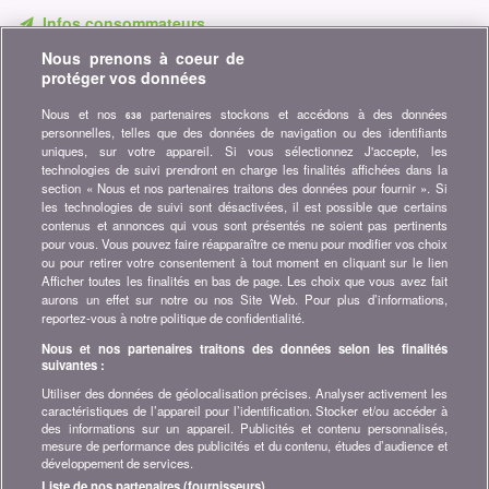
Infos consommateurs
Nous prenons à coeur de
Ne ratez aucune occasion d'économiser. Recevez nos
protéger vos données
comparatifs, conseils et astuces dans les domaines tels que
l'assurance, la finance, produits de consommation et bien plus...
Nous et nos
partenaires stockons et accédons à des données
638
personnelles, telles que des données de navigation ou des identifiants
Abonnez-vous à la newsletter
uniques, sur votre appareil. Si vous sélectionnez J'accepte, les
technologies de suivi prendront en charge les finalités affichées dans la
section « Nous et nos partenaires traitons des données pour fournir ». Si
Rejoignez la communauté
les technologies de suivi sont désactivées, il est possible que certains
contenus et annonces qui vous sont présentés ne soient pas pertinents
Restez à l'affût, retrouvez tous les conseils et astuces pour
pour vous. Vous pouvez faire réapparaître ce menu pour modifier vos choix
économiser sur :
ou pour retirer votre consentement à tout moment en cliquant sur le lien
Afficher toutes les finalités en bas de page. Les choix que vous avez fait
aurons un effet sur notre ou nos Site Web. Pour plus d’informations,
reportez-vous à notre politique de confidentialité.
Nous et nos partenaires traitons des données selon les finalités
suivantes :
A propos de bonus.ch
Utiliser des données de géolocalisation précises. Analyser activement les
Qui est bonus.ch ? Comment fonctionnent les comparatifs ?
caractéristiques de l’appareil pour l’identification. Stocker et/ou accéder à
Demande de presse, partenariat, publicité, ...
des informations sur un appareil. Publicités et contenu personnalisés,
mesure de performance des publicités et du contenu, études d’audience et
développement de services.
Toutes les infos sur bonus.ch
Liste de nos partenaires (fournisseurs)