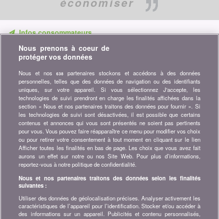
économiser
Infos consommateurs
Nous prenons à coeur de
Ne ratez aucune occasion d'économiser. Recevez nos
protéger vos données
comparatifs, conseils et astuces dans les domaines tels que
l'assurance, la finance, produits de consommation et bien plus...
Nous et nos
partenaires stockons et accédons à des données
638
personnelles, telles que des données de navigation ou des identifiants
Abonnez-vous à la newsletter
uniques, sur votre appareil. Si vous sélectionnez J'accepte, les
technologies de suivi prendront en charge les finalités affichées dans la
section « Nous et nos partenaires traitons des données pour fournir ». Si
Rejoignez la communauté
les technologies de suivi sont désactivées, il est possible que certains
contenus et annonces qui vous sont présentés ne soient pas pertinents
Restez à l'affût, retrouvez tous les conseils et astuces pour
pour vous. Vous pouvez faire réapparaître ce menu pour modifier vos choix
économiser sur :
ou pour retirer votre consentement à tout moment en cliquant sur le lien
Afficher toutes les finalités en bas de page. Les choix que vous avez fait
aurons un effet sur notre ou nos Site Web. Pour plus d’informations,
reportez-vous à notre politique de confidentialité.
Nous et nos partenaires traitons des données selon les finalités
suivantes :
A propos de bonus.ch
Utiliser des données de géolocalisation précises. Analyser activement les
Qui est bonus.ch ? Comment fonctionnent les comparatifs ?
caractéristiques de l’appareil pour l’identification. Stocker et/ou accéder à
Demande de presse, partenariat, publicité, ...
des informations sur un appareil. Publicités et contenu personnalisés,