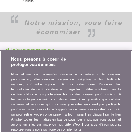
Publicité
Notre mission,
vous faire
économiser
Infos consommateurs
Nous prenons à coeur de
Ne ratez aucune occasion d'économiser. Recevez nos
protéger vos données
comparatifs, conseils et astuces dans les domaines tels que
l'assurance, la finance, produits de consommation et bien plus...
Nous et nos
partenaires stockons et accédons à des données
638
personnelles, telles que des données de navigation ou des identifiants
Abonnez-vous à la newsletter
uniques, sur votre appareil. Si vous sélectionnez J'accepte, les
technologies de suivi prendront en charge les finalités affichées dans la
section « Nous et nos partenaires traitons des données pour fournir ». Si
Rejoignez la communauté
les technologies de suivi sont désactivées, il est possible que certains
contenus et annonces qui vous sont présentés ne soient pas pertinents
Restez à l'affût, retrouvez tous les conseils et astuces pour
pour vous. Vous pouvez faire réapparaître ce menu pour modifier vos choix
économiser sur :
ou pour retirer votre consentement à tout moment en cliquant sur le lien
Afficher toutes les finalités en bas de page. Les choix que vous avez fait
aurons un effet sur notre ou nos Site Web. Pour plus d’informations,
reportez-vous à notre politique de confidentialité.