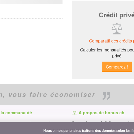
Crédit priv
Comparatif des crédits 
Calculer les mensualités pou
privé
n,
vous faire économiser
 la communauté
A propos de bonus.ch
t, retrouvez tous les conseils et
Qui est bonus.ch ? Comment fonc
conomiser sur :
comparatifs ? Demande de presse
Nous et nos partenaires traitons des données selon les fin