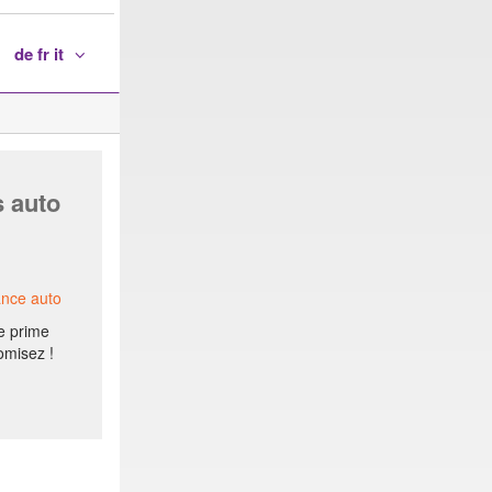
de fr it
s auto
ance auto
e prime
omisez !