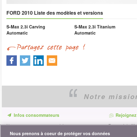
FORD 2010 Liste des modèles et versions
S-Max 2.3i Carving
S-Max 2.3i Titanium
Automatic
Automatic
Notre missio
Infos consommateurs
Rejoignez
Ne ratez aucune occasion d'économiser.
Restez à l'affû
Recevez nos comparatifs, conseils et astuces
astuces pour é
Nous prenons à coeur de protéger vos données