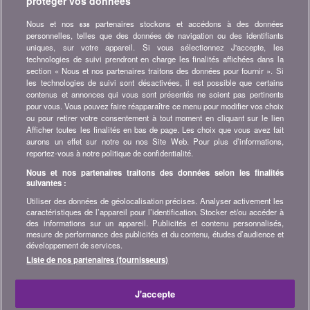
protéger vos données
comparatifs, conseils et astuces dans les domaines tels que
l'assurance, la finance, produits de consommation et bien plus...
Nous et nos
partenaires stockons et accédons à des données
638
personnelles, telles que des données de navigation ou des identifiants
Abonnez-vous à la newsletter
uniques, sur votre appareil. Si vous sélectionnez J'accepte, les
technologies de suivi prendront en charge les finalités affichées dans la
section « Nous et nos partenaires traitons des données pour fournir ». Si
Rejoignez la communauté
les technologies de suivi sont désactivées, il est possible que certains
contenus et annonces qui vous sont présentés ne soient pas pertinents
Restez à l'affût, retrouvez tous les conseils et astuces pour
pour vous. Vous pouvez faire réapparaître ce menu pour modifier vos choix
économiser sur :
ou pour retirer votre consentement à tout moment en cliquant sur le lien
Afficher toutes les finalités en bas de page. Les choix que vous avez fait
aurons un effet sur notre ou nos Site Web. Pour plus d’informations,
reportez-vous à notre politique de confidentialité.
Nous et nos partenaires traitons des données selon les finalités
suivantes :
A propos de bonus.ch
Utiliser des données de géolocalisation précises. Analyser activement les
Qui est bonus.ch ? Comment fonctionnent les comparatifs ?
caractéristiques de l’appareil pour l’identification. Stocker et/ou accéder à
Demande de presse, partenariat, publicité, ...
des informations sur un appareil. Publicités et contenu personnalisés,
mesure de performance des publicités et du contenu, études d’audience et
développement de services.
Toutes les infos sur bonus.ch
Liste de nos partenaires (fournisseurs)
© 2004-2026 copyright bonus.ch SA -
Plan du site
J'accepte
Accueil