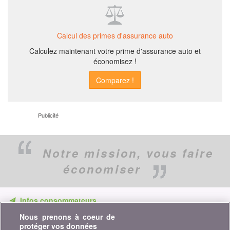
Calcul des primes d'assurance auto
Calculez maintenant votre prime d'assurance auto et
économisez !
Publicité
Notre mission,
vous faire
économiser
Infos consommateurs
Nous prenons à coeur de
Ne ratez aucune occasion d'économiser. Recevez nos
protéger vos données
comparatifs, conseils et astuces dans les domaines tels que