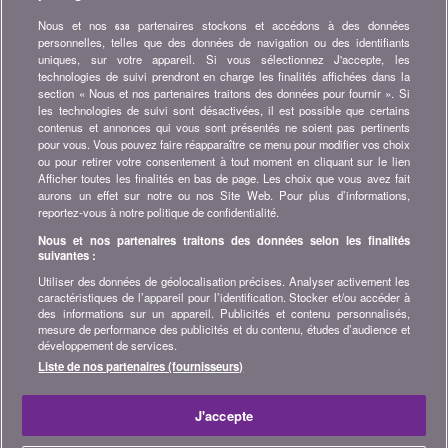
l'assurance, la finance, produits de consommation et bien plus...
Nous et nos
partenaires stockons et accédons à des données
638
personnelles, telles que des données de navigation ou des identifiants
Abonnez-vous à la newsletter
uniques, sur votre appareil. Si vous sélectionnez J'accepte, les
technologies de suivi prendront en charge les finalités affichées dans la
section « Nous et nos partenaires traitons des données pour fournir ». Si
Rejoignez la communauté
les technologies de suivi sont désactivées, il est possible que certains
contenus et annonces qui vous sont présentés ne soient pas pertinents
Restez à l'affût, retrouvez tous les conseils et astuces pour
pour vous. Vous pouvez faire réapparaître ce menu pour modifier vos choix
économiser sur :
ou pour retirer votre consentement à tout moment en cliquant sur le lien
Afficher toutes les finalités en bas de page. Les choix que vous avez fait
aurons un effet sur notre ou nos Site Web. Pour plus d’informations,
reportez-vous à notre politique de confidentialité.
Nous et nos partenaires traitons des données selon les finalités
suivantes :
A propos de bonus.ch
Utiliser des données de géolocalisation précises. Analyser activement les
Qui est bonus.ch ? Comment fonctionnent les comparatifs ?
caractéristiques de l’appareil pour l’identification. Stocker et/ou accéder à
Demande de presse, partenariat, publicité, ...
des informations sur un appareil. Publicités et contenu personnalisés,
mesure de performance des publicités et du contenu, études d’audience et
développement de services.
Toutes les infos sur bonus.ch
Liste de nos partenaires (fournisseurs)
© 2004-2026 copyright bonus.ch SA -
Plan du site
J'accepte
Accueil