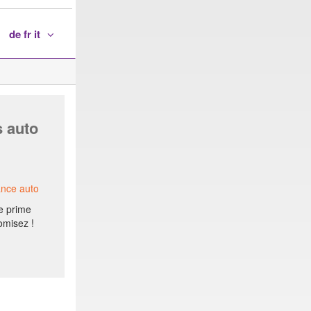
de fr it
s auto
ance auto
e prime
omisez !