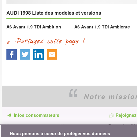
AUDI 1998 Liste des modèles et versions
A6 Avant 1.9 TDI Ambition
A6 Avant 1.9 TDI Ambiente
Notre missio
Infos consommateurs
Rejoignez
Ne ratez aucune occasion d'économiser.
Restez à l'affû
Recevez nos comparatifs, conseils et astuces
astuces pour é
Nous prenons à coeur de protéger vos données