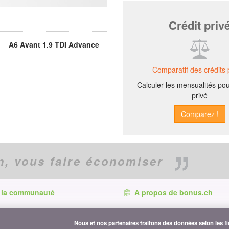
Crédit priv
A6 Avant 1.9 TDI Advance
Comparatif des crédits 
Calculer les mensualités pou
privé
n,
vous faire économiser
 la communauté
A propos de bonus.ch
t, retrouvez tous les conseils et
Qui est bonus.ch ? Comment fonc
conomiser sur :
comparatifs ? Demande de presse
Nous et nos partenaires traitons des données selon les fin