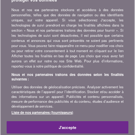
comparatifs, conseils et astuces dans les domaines tels que
l'assurance, la finance, produits de consommation et bien plus...
Nous et nos
partenaires stockons et accédons à des données
638
personnelles, telles que des données de navigation ou des identifiants
Abonnez-vous à la newsletter
uniques, sur votre appareil. Si vous sélectionnez J'accepte, les
technologies de suivi prendront en charge les finalités affichées dans la
section « Nous et nos partenaires traitons des données pour fournir ». Si
Rejoignez la communauté
les technologies de suivi sont désactivées, il est possible que certains
contenus et annonces qui vous sont présentés ne soient pas pertinents
Restez à l'affût, retrouvez tous les conseils et astuces pour
pour vous. Vous pouvez faire réapparaître ce menu pour modifier vos choix
économiser sur :
ou pour retirer votre consentement à tout moment en cliquant sur le lien
Afficher toutes les finalités en bas de page. Les choix que vous avez fait
aurons un effet sur notre ou nos Site Web. Pour plus d’informations,
reportez-vous à notre politique de confidentialité.
Nous et nos partenaires traitons des données selon les finalités
suivantes :
A propos de bonus.ch
Utiliser des données de géolocalisation précises. Analyser activement les
Qui est bonus.ch ? Comment fonctionnent les comparatifs ?
caractéristiques de l’appareil pour l’identification. Stocker et/ou accéder à
Demande de presse, partenariat, publicité, ...
des informations sur un appareil. Publicités et contenu personnalisés,
mesure de performance des publicités et du contenu, études d’audience et
développement de services.
Toutes les infos sur bonus.ch
Liste de nos partenaires (fournisseurs)
© 2004-2026 copyright bonus.ch SA -
Plan du site
J'accepte
Accueil