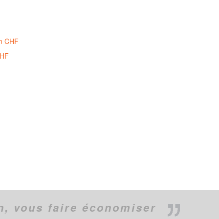
en CHF
CHF
n,
vous faire économiser