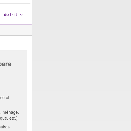
de fr it
pare
se et
o, ménage,
que, etc.)
aires