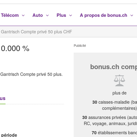
Télécom
Auto
Plus
A propos de bonus.ch
 Gantrisch Compte privé 50 plus CHF
 0.000 %
Publicité
bonus.ch com
 Gantrisch Compte privé 50 plus.
plus de
lus
30
caisses-maladie (ba
complémentaires)
30
assurances privées (aut
RC, voyage, animaux, juridi
70
établissements banc
/ période