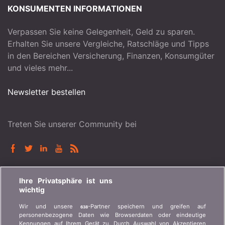
KONSUMENTEN INFORMATIONEN
Verpassen Sie keine Gelegenheit, Geld zu sparen.
Erhalten Sie unsere Vergleiche, Ratschläge und Tipps
in den Bereichen Versicherung, Finanzen, Konsumgüter
und vieles mehr...
Newsletter bestellen
Treten Sie unserer Community bei
BONUS.CH
Ihre Privatsphäre ist uns
wichtig
Wer ist bonus.ch? Wie funktionieren die Vergleiche?
Wir und unsere
-Partner speichern und greifen auf
638
Presseanfragen, Partnerschaften, Werbung...
personenbezogene Daten wie Browserdaten oder eindeutige
Kennungen auf Ihrem Gerät zu. Durch Auswahl von Akzeptieren