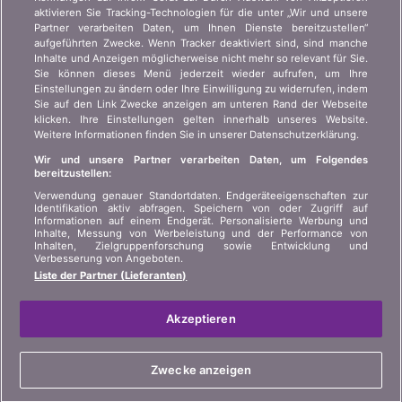
aktivieren Sie Tracking-Technologien für die unter „Wir und unsere
Wer sind wir?
Kundeninformation Art.
Partner verarbeiten Daten, um Ihnen Dienste bereitzustellen“
45 VAG
Kontakt
aufgeführten Zwecke. Wenn Tracker deaktiviert sind, sind manche
Inhalte und Anzeigen möglicherweise nicht mehr so relevant für Sie.
Datenschutz der
Werbung
Sie können dieses Menü jederzeit wieder aufrufen, um Ihre
Privatsphäre
Einstellungen zu ändern oder Ihre Einwilligung zu widerrufen, indem
Beitritt
/
Partnerschaft
Sie auf den Link Zwecke anzeigen am unteren Rand der Webseite
Rechtliche Informationen
klicken. Ihre Einstellungen gelten innerhalb unseres Website.
Presse
Weitere Informationen finden Sie in unserer Datenschutzerklärung.
Sitemap
Wir und unsere Partner verarbeiten Daten, um Folgendes
bereitzustellen:
SPRACHE
Verwendung genauer Standortdaten. Endgeräteeigenschaften zur
Identifikation aktiv abfragen. Speichern von oder Zugriff auf
Informationen auf einem Endgerät. Personalisierte Werbung und
DE
FR
IT
Inhalte, Messung von Werbeleistung und der Performance von
Inhalten, Zielgruppenforschung sowie Entwicklung und
Verbesserung von Angeboten.
Liste der Partner (Lieferanten)
Akzeptieren
© 2004-2026 copyright bonus.ch SA
Zwecke anzeigen