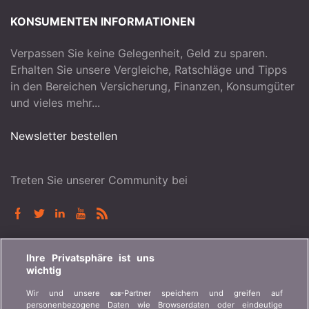
KONSUMENTEN INFORMATIONEN
Verpassen Sie keine Gelegenheit, Geld zu sparen.
Erhalten Sie unsere Vergleiche, Ratschläge und Tipps
in den Bereichen Versicherung, Finanzen, Konsumgüter
und vieles mehr...
Newsletter bestellen
Treten Sie unserer Community bei
BONUS.CH
Ihre Privatsphäre ist uns
wichtig
Wer ist bonus.ch? Wie funktionieren die Vergleiche?
Wir und unsere
-Partner speichern und greifen auf
638
Presseanfragen, Partnerschaften, Werbung...
personenbezogene Daten wie Browserdaten oder eindeutige