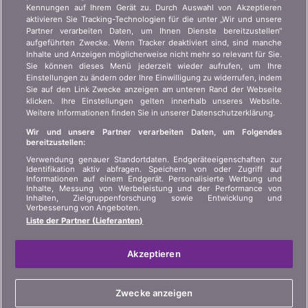
Kennungen auf Ihrem Gerät zu. Durch Auswahl von Akzeptieren
aktivieren Sie Tracking-Technologien für die unter „Wir und unsere
Wer sind wir?
Kundeninformation Art.
Partner verarbeiten Daten, um Ihnen Dienste bereitzustellen“
45 VAG
Kontakt
aufgeführten Zwecke. Wenn Tracker deaktiviert sind, sind manche
Inhalte und Anzeigen möglicherweise nicht mehr so relevant für Sie.
Datenschutz der
Werbung
Sie können dieses Menü jederzeit wieder aufrufen, um Ihre
Privatsphäre
Einstellungen zu ändern oder Ihre Einwilligung zu widerrufen, indem
Beitritt
/
Partnerschaft
Sie auf den Link Zwecke anzeigen am unteren Rand der Webseite
Rechtliche Informationen
klicken. Ihre Einstellungen gelten innerhalb unseres Website.
Presse
Weitere Informationen finden Sie in unserer Datenschutzerklärung.
Sitemap
Wir und unsere Partner verarbeiten Daten, um Folgendes
bereitzustellen:
SPRACHE
Verwendung genauer Standortdaten. Endgeräteeigenschaften zur
Identifikation aktiv abfragen. Speichern von oder Zugriff auf
Informationen auf einem Endgerät. Personalisierte Werbung und
DE
FR
IT
Inhalte, Messung von Werbeleistung und der Performance von
Inhalten, Zielgruppenforschung sowie Entwicklung und
Verbesserung von Angeboten.
Liste der Partner (Lieferanten)
Akzeptieren
© 2004-2026 copyright bonus.ch SA
Zwecke anzeigen