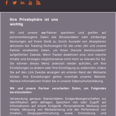
BONUS.CH
Ihre Privatsphäre ist uns
wichtig
Wer ist bonus.ch? Wie funktionieren die Vergleiche?
Wir und unsere
-Partner speichern und greifen auf
638
Presseanfragen, Partnerschaften, Werbung...
personenbezogene Daten wie Browserdaten oder eindeutige
Kennungen auf Ihrem Gerät zu. Durch Auswahl von Akzeptieren
aktivieren Sie Tracking-Technologien für die unter „Wir und unsere
Wer sind wir?
Kundeninformation Art.
Partner verarbeiten Daten, um Ihnen Dienste bereitzustellen“
45 VAG
Kontakt
aufgeführten Zwecke. Wenn Tracker deaktiviert sind, sind manche
Inhalte und Anzeigen möglicherweise nicht mehr so relevant für Sie.
Datenschutz der
Werbung
Sie können dieses Menü jederzeit wieder aufrufen, um Ihre
Privatsphäre
Einstellungen zu ändern oder Ihre Einwilligung zu widerrufen, indem
Beitritt
/
Partnerschaft
Sie auf den Link Zwecke anzeigen am unteren Rand der Webseite
Rechtliche Informationen
klicken. Ihre Einstellungen gelten innerhalb unseres Website.
Presse
Weitere Informationen finden Sie in unserer Datenschutzerklärung.
Sitemap
Wir und unsere Partner verarbeiten Daten, um Folgendes
bereitzustellen:
SPRACHE
Verwendung genauer Standortdaten. Endgeräteeigenschaften zur
Identifikation aktiv abfragen. Speichern von oder Zugriff auf
Informationen auf einem Endgerät. Personalisierte Werbung und
DE
FR
IT
Inhalte, Messung von Werbeleistung und der Performance von
Inhalten, Zielgruppenforschung sowie Entwicklung und