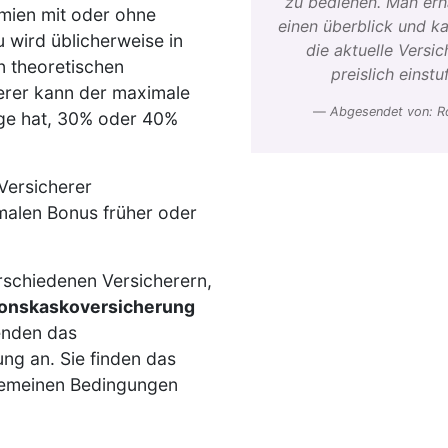
zu bedienen. Man erhä
ämien mit oder ohne
einen überblick und ka
 wird üblicherweise in
die aktuelle Versi
n theoretischen
preislich einstu
erer kann der maximale
Abgesendet von: R
olge hat, 30% oder 40%
 Versicherer
malen Bonus früher oder
schiedenen Versicherern,
sionskaskoversicherung
enden das
ng an. Sie finden das
gemeinen Bedingungen