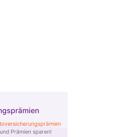
ungsprämien
toversicherungsprämien
und Prämien sparen!