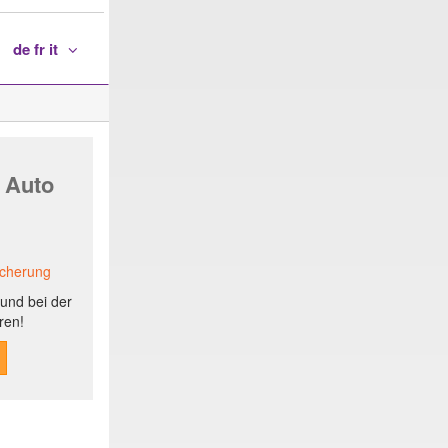
de fr it
 Auto
icherung
und bei der
ren!