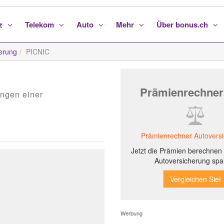
nz
Telekom
Auto
Mehr
Über bonus.ch
erung
PICNIC
Prämienrechner
ungen einer
Prämienrechner Autovers
Jetzt die Prämien berechnen 
Autoversicherung spa
Werbung