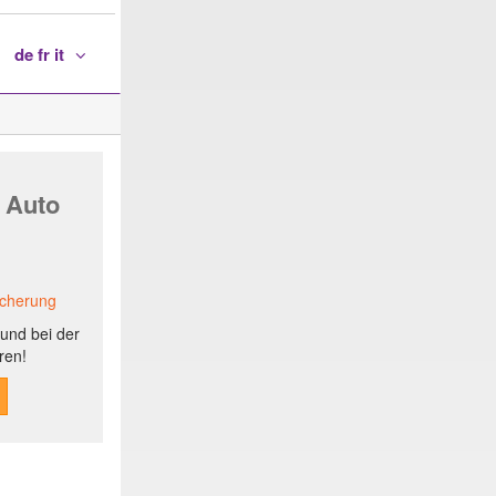
de fr it
 Auto
icherung
und bei der
ren!