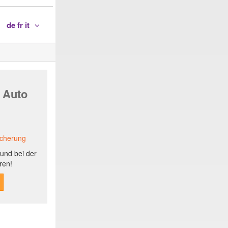
de fr it
 Auto
icherung
und bei der
ren!