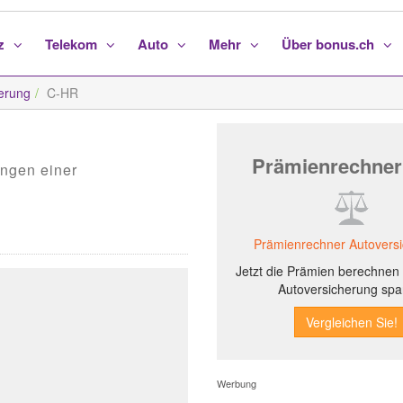
nz
Telekom
Auto
Mehr
Über bonus.ch
erung
C-HR
Prämienrechner
ungen einer
Prämienrechner Autovers
Jetzt die Prämien berechnen 
Autoversicherung spa
Werbung