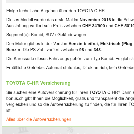
Einige technische Angaben über den TOYOTA C-HR
Dieses Modell wurde das erste Mal im
November 2016
in die Schw
Ausstattung variiert sein Preis zwischen
CHF 34'900
und
CHF 50'1
Segment(e): Kombi, SUV / Geländewagen
Den Motor gibt es in der Version
Benzin bleifrei, Elektrisch (Plug-
Benzin
. Die PS-Zahl variiert zwischen
98
und
343
.
Die Karosserie dieses Fahrzeugs gehört zum Typ Kombi. Es gibt sie
Erhältliche Getriebe: Automat stufenlos, Direktantrieb, kein Getrieb
TOYOTA C-HR Versicherung
Sie suchen eine Autoversicherung für Ihren
TOYOTA
C-HR? Dann so
bonus.ch gibt Ihnen die Möglichkeit, gratis und transparent die An
vergleichen und so die Autoversicherung zu finden, die für Ihren 
ist.
Alles über die Autoversicherungen