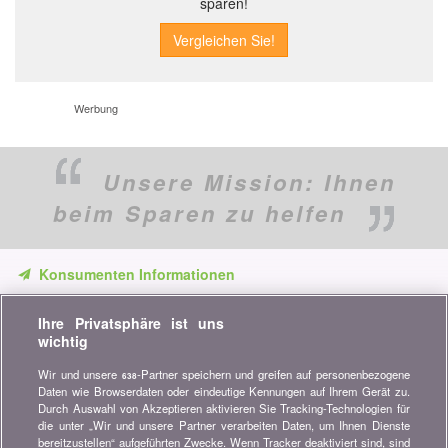
sparen!
Werbung
Unsere Mission:
Ihnen
beim Sparen zu helfen
Konsumenten Informationen
Verpassen Sie keine Gelegenheit, Geld zu sparen. Erhalten Sie
Ihre Privatsphäre ist uns
unsere Vergleiche, Ratschläge und Tipps in den Bereichen
wichtig
Versicherung, Finanzen, Konsumgüter und vieles mehr...
Wir und unsere
-Partner speichern und greifen auf personenbezogene
638
Newsletter bestellen
Daten wie Browserdaten oder eindeutige Kennungen auf Ihrem Gerät zu.
Durch Auswahl von Akzeptieren aktivieren Sie Tracking-Technologien für
die unter „Wir und unsere Partner verarbeiten Daten, um Ihnen Dienste
Treten Sie unserer Community bei
bereitzustellen“ aufgeführten Zwecke. Wenn Tracker deaktiviert sind, sind