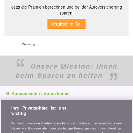
Jetzt die Prämien berechnen und bei der Autoversicherung
sparen!
Werbung
Unsere Mission:
Ihnen
beim Sparen zu helfen
Konsumenten Informationen
Verpassen Sie keine Gelegenheit, Geld zu sparen. Erhalten Sie
Ihre Privatsphäre ist uns
unsere Vergleiche, Ratschläge und Tipps in den Bereichen
wichtig
Versicherung, Finanzen, Konsumgüter und vieles mehr...
Wir und unsere
-Partner speichern und greifen auf personenbezogene
638
Newsletter bestellen
Daten wie Browserdaten oder eindeutige Kennungen auf Ihrem Gerät zu.