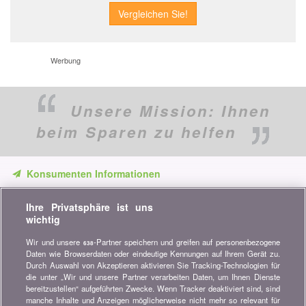
Werbung
Unsere Mission:
Ihnen
beim Sparen zu helfen
Konsumenten Informationen
Verpassen Sie keine Gelegenheit, Geld zu sparen. Erhalten Sie
Ihre Privatsphäre ist uns
unsere Vergleiche, Ratschläge und Tipps in den Bereichen
wichtig
Versicherung, Finanzen, Konsumgüter und vieles mehr...
Wir und unsere
-Partner speichern und greifen auf personenbezogene
638
Newsletter bestellen
Daten wie Browserdaten oder eindeutige Kennungen auf Ihrem Gerät zu.
Durch Auswahl von Akzeptieren aktivieren Sie Tracking-Technologien für
die unter „Wir und unsere Partner verarbeiten Daten, um Ihnen Dienste
Treten Sie unserer Community bei
bereitzustellen“ aufgeführten Zwecke. Wenn Tracker deaktiviert sind, sind
manche Inhalte und Anzeigen möglicherweise nicht mehr so relevant für
Bleiben Sie auf dem neuesten Stand, finden Sie alle Ratschläge