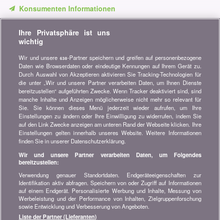
Konsumenten Informationen
Verpassen Sie keine Gelegenheit, Geld zu sparen. Erhalten Sie
Ihre Privatsphäre ist uns
unsere Vergleiche, Ratschläge und Tipps in den Bereichen
wichtig
Versicherung, Finanzen, Konsumgüter und vieles mehr...
Wir und unsere
-Partner speichern und greifen auf personenbezogene
638
Newsletter bestellen
Daten wie Browserdaten oder eindeutige Kennungen auf Ihrem Gerät zu.
Durch Auswahl von Akzeptieren aktivieren Sie Tracking-Technologien für
die unter „Wir und unsere Partner verarbeiten Daten, um Ihnen Dienste
Treten Sie unserer Community bei
bereitzustellen“ aufgeführten Zwecke. Wenn Tracker deaktiviert sind, sind
manche Inhalte und Anzeigen möglicherweise nicht mehr so relevant für
Bleiben Sie auf dem neuesten Stand, finden Sie alle Ratschläge
Sie. Sie können dieses Menü jederzeit wieder aufrufen, um Ihre
und Tipps zum Sparen auf:
Einstellungen zu ändern oder Ihre Einwilligung zu widerrufen, indem Sie
auf den Link Zwecke anzeigen am unteren Rand der Webseite klicken. Ihre
Einstellungen gelten innerhalb unseres Website. Weitere Informationen
finden Sie in unserer Datenschutzerklärung.
Wir und unsere Partner verarbeiten Daten, um Folgendes
bereitzustellen:
Wissenswertes über bonus.ch
Verwendung genauer Standortdaten. Endgeräteeigenschaften zur
Wer ist bonus.ch? Wie funktionieren die Vergleiche?
Identifikation aktiv abfragen. Speichern von oder Zugriff auf Informationen
Presseanfragen, Partnerschaften, Werbung...
auf einem Endgerät. Personalisierte Werbung und Inhalte, Messung von
Werbeleistung und der Performance von Inhalten, Zielgruppenforschung
sowie Entwicklung und Verbesserung von Angeboten.
Alle Informationen über bonus.ch
Liste der Partner (Lieferanten)