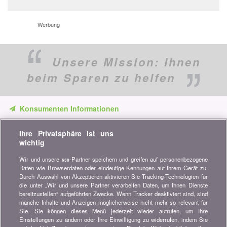
Werbung
Unsere Mission:
Ihnen
beim Sparen zu helfen
Konsumenten Informationen
Verpassen Sie keine Gelegenheit, Geld zu sparen. Erhalten Sie
Ihre Privatsphäre ist uns
unsere Vergleiche, Ratschläge und Tipps in den Bereichen
wichtig
Versicherung, Finanzen, Konsumgüter und vieles mehr...
Wir und unsere
-Partner speichern und greifen auf personenbezogene
638
Newsletter bestellen
Daten wie Browserdaten oder eindeutige Kennungen auf Ihrem Gerät zu.
Durch Auswahl von Akzeptieren aktivieren Sie Tracking-Technologien für
die unter „Wir und unsere Partner verarbeiten Daten, um Ihnen Dienste
Treten Sie unserer Community bei
bereitzustellen“ aufgeführten Zwecke. Wenn Tracker deaktiviert sind, sind
manche Inhalte und Anzeigen möglicherweise nicht mehr so relevant für
Bleiben Sie auf dem neuesten Stand, finden Sie alle Ratschläge
Sie. Sie können dieses Menü jederzeit wieder aufrufen, um Ihre
und Tipps zum Sparen auf:
Einstellungen zu ändern oder Ihre Einwilligung zu widerrufen, indem Sie