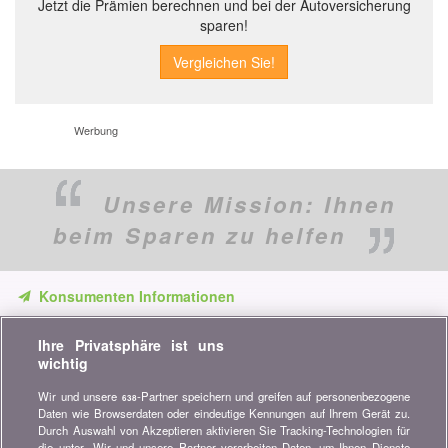
Jetzt die Prämien berechnen und bei der Autoversicherung
sparen!
Werbung
Unsere Mission:
Ihnen
beim Sparen zu helfen
Konsumenten Informationen
Verpassen Sie keine Gelegenheit, Geld zu sparen. Erhalten Sie
Ihre Privatsphäre ist uns
unsere Vergleiche, Ratschläge und Tipps in den Bereichen
wichtig
Versicherung, Finanzen, Konsumgüter und vieles mehr...
Wir und unsere
-Partner speichern und greifen auf personenbezogene
638
Newsletter bestellen
Daten wie Browserdaten oder eindeutige Kennungen auf Ihrem Gerät zu.
Durch Auswahl von Akzeptieren aktivieren Sie Tracking-Technologien für
die unter „Wir und unsere Partner verarbeiten Daten, um Ihnen Dienste