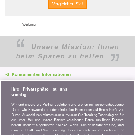
Werbung
Unsere Mission:
Ihnen
beim Sparen zu helfen
Konsumenten Informationen
Verpassen Sie keine Gelegenheit, Geld zu sparen. Erhalten Sie
Ihre Privatsphäre ist uns
unsere Vergleiche, Ratschläge und Tipps in den Bereichen
wichtig
Versicherung, Finanzen, Konsumgüter und vieles mehr...
Wir und unsere
-Partner speichern und greifen auf personenbezogene
638
Newsletter bestellen
Daten wie Browserdaten oder eindeutige Kennungen auf Ihrem Gerät zu.
Durch Auswahl von Akzeptieren aktivieren Sie Tracking-Technologien für
die unter „Wir und unsere Partner verarbeiten Daten, um Ihnen Dienste
Treten Sie unserer Community bei
bereitzustellen“ aufgeführten Zwecke. Wenn Tracker deaktiviert sind, sind
manche Inhalte und Anzeigen möglicherweise nicht mehr so relevant für
Bleiben Sie auf dem neuesten Stand, finden Sie alle Ratschläge