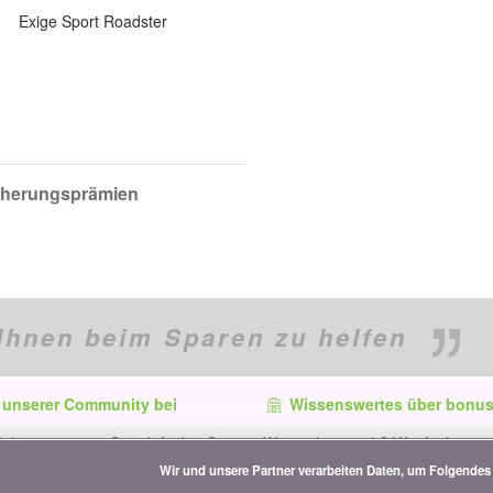
Exige Sport Roadster
icherungsprämien
Ihnen beim Sparen zu helfen
 unserer Community bei
Wissenswertes über bonus
f dem neuesten Stand, finden Sie
Wer ist bonus.ch? Wie funktionie
e und Tipps zum Sparen auf:
Vergleiche? Presseanfragen, Par
Wir und unsere Partner verarbeiten Daten, um Folgendes 
Werbung...