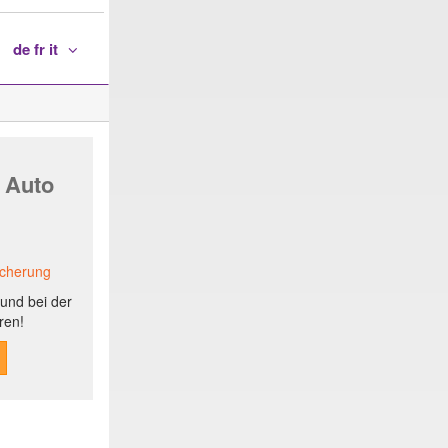
de fr it
 Auto
icherung
und bei der
ren!