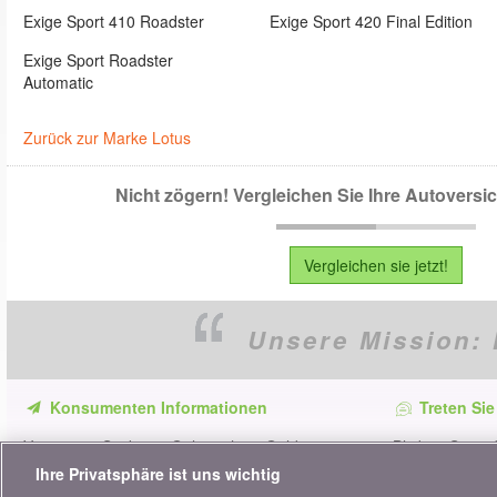
Exige Sport 410 Roadster
Exige Sport 420 Final Edition
Exige Sport Roadster
Automatic
Zurück zur Marke Lotus
Nicht zögern! Vergleichen Sie Ihre Autovers
Vergleichen sie jetzt!
Unsere Mission:
Konsumenten Informationen
Treten Sie
Verpassen Sie keine Gelegenheit, Geld zu
Bleiben Sie au
sparen. Erhalten Sie unsere Vergleiche,
alle Ratschläg
Ihre Privatsphäre ist uns wichtig
Ratschläge und Tipps in den Bereichen