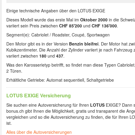
Einige technische Angaben über den LOTUS EXIGE
Dieses Modell wurde das erste Mal im
Oktober 2000
in die Schweiz
variiert sein Preis zwischen
CHF 85'200
und
CHF 136'000
.
Segment(e): Cabriolet / Roadster, Coupé, Sportwagen
Den Motor gibt es in der Version
Benzin bleifrei
. Der Motor hat z
Kubikzentimeter. Die Anzahl der Zylinder variiert je nach Fahrzeug
variiert zwischen
180
und
437
.
Was den Karosserietyp betrifft, so findet man diese Typen Cabriole
2 Türen.
Erhältliche Getriebe: Automat sequentiell, Schaltgetriebe
LOTUS EXIGE Versicherung
Sie suchen eine Autoversicherung für Ihren
LOTUS
EXIGE? Dann sol
bonus.ch gibt Ihnen die Möglichkeit, gratis und transparent die An
vergleichen und so die Autoversicherung zu finden, die für Ihren 
ist.
Alles über die Autoversicherungen