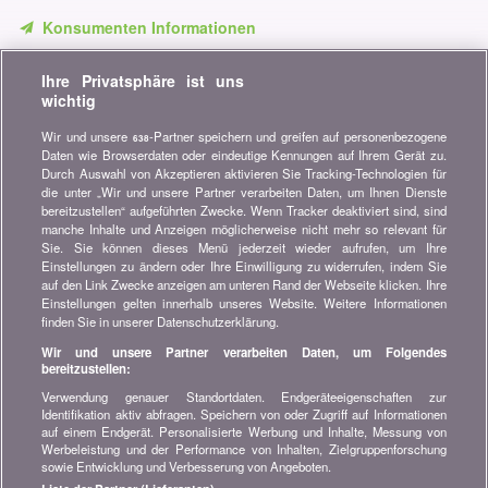
Konsumenten Informationen
Verpassen Sie keine Gelegenheit, Geld zu sparen. Erhalten Sie
Ihre Privatsphäre ist uns
unsere Vergleiche, Ratschläge und Tipps in den Bereichen
wichtig
Versicherung, Finanzen, Konsumgüter und vieles mehr...
Wir und unsere
-Partner speichern und greifen auf personenbezogene
638
Newsletter bestellen
Daten wie Browserdaten oder eindeutige Kennungen auf Ihrem Gerät zu.
Durch Auswahl von Akzeptieren aktivieren Sie Tracking-Technologien für
die unter „Wir und unsere Partner verarbeiten Daten, um Ihnen Dienste
Treten Sie unserer Community bei
bereitzustellen“ aufgeführten Zwecke. Wenn Tracker deaktiviert sind, sind
manche Inhalte und Anzeigen möglicherweise nicht mehr so relevant für
Bleiben Sie auf dem neuesten Stand, finden Sie alle Ratschläge
Sie. Sie können dieses Menü jederzeit wieder aufrufen, um Ihre
und Tipps zum Sparen auf:
Einstellungen zu ändern oder Ihre Einwilligung zu widerrufen, indem Sie
auf den Link Zwecke anzeigen am unteren Rand der Webseite klicken. Ihre
Einstellungen gelten innerhalb unseres Website. Weitere Informationen
finden Sie in unserer Datenschutzerklärung.
Wir und unsere Partner verarbeiten Daten, um Folgendes
bereitzustellen:
Wissenswertes über bonus.ch
Verwendung genauer Standortdaten. Endgeräteeigenschaften zur
Wer ist bonus.ch? Wie funktionieren die Vergleiche?
Identifikation aktiv abfragen. Speichern von oder Zugriff auf Informationen
Presseanfragen, Partnerschaften, Werbung...
auf einem Endgerät. Personalisierte Werbung und Inhalte, Messung von
Werbeleistung und der Performance von Inhalten, Zielgruppenforschung
sowie Entwicklung und Verbesserung von Angeboten.
Alle Informationen über bonus.ch