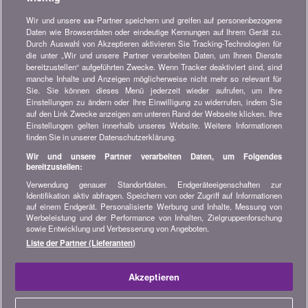
Versicherung, Finanzen, Konsumgüter und vieles mehr...
Wir und unsere
-Partner speichern und greifen auf personenbezogene
638
Newsletter bestellen
Daten wie Browserdaten oder eindeutige Kennungen auf Ihrem Gerät zu.
Durch Auswahl von Akzeptieren aktivieren Sie Tracking-Technologien für
die unter „Wir und unsere Partner verarbeiten Daten, um Ihnen Dienste
Treten Sie unserer Community bei
bereitzustellen“ aufgeführten Zwecke. Wenn Tracker deaktiviert sind, sind
manche Inhalte und Anzeigen möglicherweise nicht mehr so relevant für
Bleiben Sie auf dem neuesten Stand, finden Sie alle Ratschläge
Sie. Sie können dieses Menü jederzeit wieder aufrufen, um Ihre
und Tipps zum Sparen auf:
Einstellungen zu ändern oder Ihre Einwilligung zu widerrufen, indem Sie
auf den Link Zwecke anzeigen am unteren Rand der Webseite klicken. Ihre
Einstellungen gelten innerhalb unseres Website. Weitere Informationen
finden Sie in unserer Datenschutzerklärung.
Wir und unsere Partner verarbeiten Daten, um Folgendes
bereitzustellen:
Wissenswertes über bonus.ch
Verwendung genauer Standortdaten. Endgeräteeigenschaften zur
Wer ist bonus.ch? Wie funktionieren die Vergleiche?
Identifikation aktiv abfragen. Speichern von oder Zugriff auf Informationen
Presseanfragen, Partnerschaften, Werbung...
auf einem Endgerät. Personalisierte Werbung und Inhalte, Messung von
Werbeleistung und der Performance von Inhalten, Zielgruppenforschung
sowie Entwicklung und Verbesserung von Angeboten.
Alle Informationen über bonus.ch
Liste der Partner (Lieferanten)
© 2004-2026 copyright bonus.ch SA -
Sitemap
Akzeptieren
Home