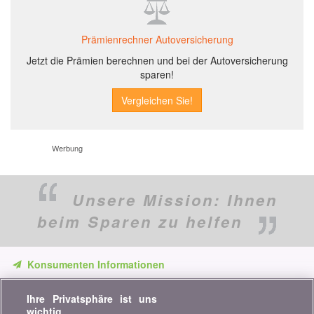
Prämienrechner Autoversicherung
Jetzt die Prämien berechnen und bei der Autoversicherung
sparen!
Werbung
Unsere Mission:
Ihnen
beim Sparen zu helfen
Konsumenten Informationen
Verpassen Sie keine Gelegenheit, Geld zu sparen. Erhalten Sie
Ihre Privatsphäre ist uns
unsere Vergleiche, Ratschläge und Tipps in den Bereichen
wichtig