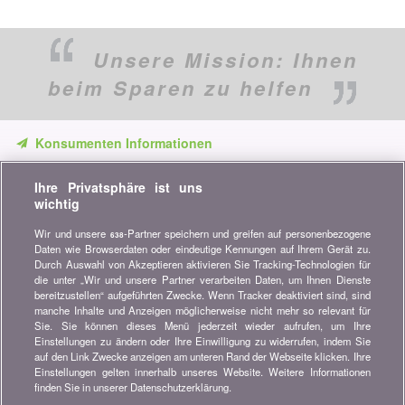
Unsere Mission:
Ihnen
beim Sparen zu helfen
Konsumenten Informationen
Verpassen Sie keine Gelegenheit, Geld zu sparen. Erhalten Sie
Ihre Privatsphäre ist uns
unsere Vergleiche, Ratschläge und Tipps in den Bereichen
wichtig
Versicherung, Finanzen, Konsumgüter und vieles mehr...
Wir und unsere
-Partner speichern und greifen auf personenbezogene
638
Newsletter bestellen
Daten wie Browserdaten oder eindeutige Kennungen auf Ihrem Gerät zu.
Durch Auswahl von Akzeptieren aktivieren Sie Tracking-Technologien für
die unter „Wir und unsere Partner verarbeiten Daten, um Ihnen Dienste
Treten Sie unserer Community bei
bereitzustellen“ aufgeführten Zwecke. Wenn Tracker deaktiviert sind, sind
manche Inhalte und Anzeigen möglicherweise nicht mehr so relevant für
Bleiben Sie auf dem neuesten Stand, finden Sie alle Ratschläge
Sie. Sie können dieses Menü jederzeit wieder aufrufen, um Ihre
und Tipps zum Sparen auf:
Einstellungen zu ändern oder Ihre Einwilligung zu widerrufen, indem Sie
auf den Link Zwecke anzeigen am unteren Rand der Webseite klicken. Ihre
Einstellungen gelten innerhalb unseres Website. Weitere Informationen
finden Sie in unserer Datenschutzerklärung.