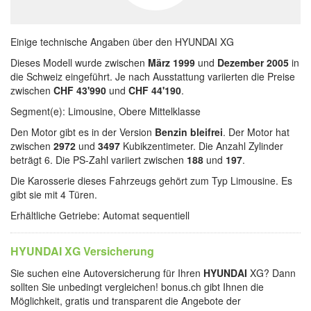
Einige technische Angaben über den HYUNDAI XG
Dieses Modell wurde zwischen
März 1999
und
Dezember 2005
in
die Schweiz eingeführt. Je nach Ausstattung variierten die Preise
zwischen
CHF 43'990
und
CHF 44'190
.
Segment(e): Limousine, Obere Mittelklasse
Den Motor gibt es in der Version
Benzin bleifrei
. Der Motor hat
zwischen
2972
und
3497
Kubikzentimeter. Die Anzahl Zylinder
beträgt 6. Die PS-Zahl variiert zwischen
188
und
197
.
Die Karosserie dieses Fahrzeugs gehört zum Typ Limousine. Es
gibt sie mit 4 Türen.
Erhältliche Getriebe: Automat sequentiell
HYUNDAI XG Versicherung
Sie suchen eine Autoversicherung für Ihren
HYUNDAI
XG? Dann
sollten Sie unbedingt vergleichen! bonus.ch gibt Ihnen die
Möglichkeit, gratis und transparent die Angebote der