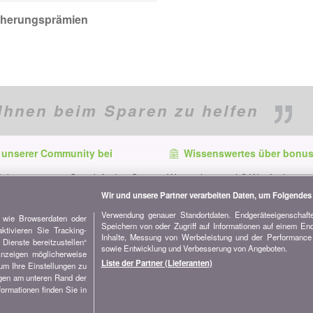
icherungsprämien
Ihnen beim Sparen zu helfen
 unserer Community bei
Wissenswertes über bonus
f dem neuesten Stand, finden Sie
Wer ist bonus.ch? Wie funktionie
e und Tipps zum Sparen auf:
Vergleiche? Presseanfragen, Par
Wir und unsere Partner verarbeiten Daten, um Folgendes 
Werbung...
Verwendung genauer Standortdaten. Endgeräteeigenschaften
n wie Browserdaten oder
Speichern von oder Zugriff auf Informationen auf einem En
Alle Informationen über bonus.c
tivieren Sie Tracking-
Inhalte, Messung von Werbeleistung und der Performance 
Dienste bereitzustellen“
sowie Entwicklung und Verbesserung von Angeboten.
Anzeigen möglicherweise
Liste der Partner (Lieferanten)
 um Ihre Einstellungen zu
igen am unteren Rand der
formationen finden Sie in