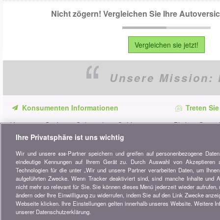
Nicht zögern! Vergleichen Sie Ihre Autovers
Vergleichen sie jetzt!
Unsere Mission:
Konsumenten Informationen
Treten Sie
Verpassen Sie keine Gelegenheit, Geld zu
Bleiben Sie au
sparen. Erhalten Sie unsere Vergleiche,
alle Ratschläg
Ihre Privatsphäre ist uns wichtig
Ratschläge und Tipps in den Bereichen
Wir und unsere
-Partner speichern und greifen auf personenbezogene Date
Versicherung, Finanzen, Konsumgüter und
638
eindeutige Kennungen auf Ihrem Gerät zu. Durch Auswahl von Akzeptieren ak
vieles mehr...
Technologien für die unter „Wir und unsere Partner verarbeiten Daten, um Ihnen 
aufgeführten Zwecke. Wenn Tracker deaktiviert sind, sind manche Inhalte und 
Newsletter bestellen
nicht mehr so relevant für Sie. Sie können dieses Menü jederzeit wieder aufrufen,
ändern oder Ihre Einwilligung zu widerrufen, indem Sie auf den Link Zwecke anze
Webseite klicken. Ihre Einstellungen gelten innerhalb unseres Website. Weitere In
© 2004-2026 copyright bonus.ch SA -
Sitemap
unserer Datenschutzerklärung.