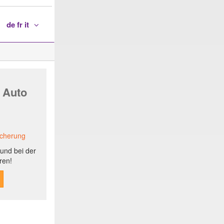
de fr it
 Auto
icherung
und bei der
ren!