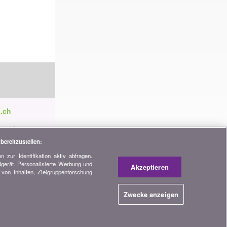
.ch
ren die
tnerschaften,
bereitzustellen:
 zur Identifikation aktiv abfragen.
dgerät. Personalisierte Werbung und
h
Akzeptieren
von Inhalten, Zielgruppenforschung
Zwecke anzeigen
Home