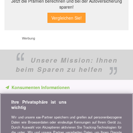
Jetzt die Prämien berechnen und bei der Autoversicherung
sparen!
Werbung
Unsere Mission:
Ihnen
beim Sparen zu helfen
Konsumenten Informationen
Verpassen Sie keine Gelegenheit, Geld zu sparen. Erhalten Sie
Ihre Privatsphäre ist uns
unsere Vergleiche, Ratschläge und Tipps in den Bereichen
wichtig
Versicherung, Finanzen, Konsumgüter und vieles mehr...
Wir und unsere
-Partner speichern und greifen auf personenbezogene
638
Newsletter bestellen
Daten wie Browserdaten oder eindeutige Kennungen auf Ihrem Gerät zu.
Durch Auswahl von Akzeptieren aktivieren Sie Tracking-Technologien für
die unter „Wir und unsere Partner verarbeiten Daten, um Ihnen Dienste