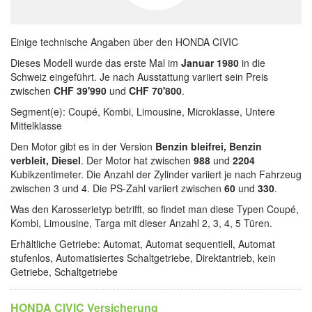
Einige technische Angaben über den HONDA CIVIC
Dieses Modell wurde das erste Mal im
Januar 1980
in die
Schweiz eingeführt. Je nach Ausstattung variiert sein Preis
zwischen
CHF 39'990
und
CHF 70'800
.
Segment(e): Coupé, Kombi, Limousine, Microklasse, Untere
Mittelklasse
Den Motor gibt es in der Version
Benzin bleifrei, Benzin
verbleit, Diesel
. Der Motor hat zwischen
988
und
2204
Kubikzentimeter. Die Anzahl der Zylinder variiert je nach Fahrzeug
zwischen 3 und 4. Die PS-Zahl variiert zwischen
60
und
330
.
Was den Karosserietyp betrifft, so findet man diese Typen Coupé,
Kombi, Limousine, Targa mit dieser Anzahl 2, 3, 4, 5 Türen.
Erhältliche Getriebe: Automat, Automat sequentiell, Automat
stufenlos, Automatisiertes Schaltgetriebe, Direktantrieb, kein
Getriebe, Schaltgetriebe
HONDA CIVIC Versicherung