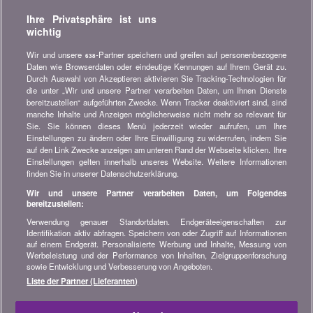
Verpassen Sie keine Gelegenheit, Geld zu sparen. Erhalten Sie
Ihre Privatsphäre ist uns
unsere Vergleiche, Ratschläge und Tipps in den Bereichen
wichtig
Versicherung, Finanzen, Konsumgüter und vieles mehr...
Wir und unsere
-Partner speichern und greifen auf personenbezogene
638
Newsletter bestellen
Daten wie Browserdaten oder eindeutige Kennungen auf Ihrem Gerät zu.
Durch Auswahl von Akzeptieren aktivieren Sie Tracking-Technologien für
die unter „Wir und unsere Partner verarbeiten Daten, um Ihnen Dienste
Treten Sie unserer Community bei
bereitzustellen“ aufgeführten Zwecke. Wenn Tracker deaktiviert sind, sind
manche Inhalte und Anzeigen möglicherweise nicht mehr so relevant für
Bleiben Sie auf dem neuesten Stand, finden Sie alle Ratschläge
Sie. Sie können dieses Menü jederzeit wieder aufrufen, um Ihre
und Tipps zum Sparen auf:
Einstellungen zu ändern oder Ihre Einwilligung zu widerrufen, indem Sie
auf den Link Zwecke anzeigen am unteren Rand der Webseite klicken. Ihre
Einstellungen gelten innerhalb unseres Website. Weitere Informationen
finden Sie in unserer Datenschutzerklärung.
Wir und unsere Partner verarbeiten Daten, um Folgendes
bereitzustellen:
Wissenswertes über bonus.ch
Verwendung genauer Standortdaten. Endgeräteeigenschaften zur
Wer ist bonus.ch? Wie funktionieren die Vergleiche?
Identifikation aktiv abfragen. Speichern von oder Zugriff auf Informationen
Presseanfragen, Partnerschaften, Werbung...
auf einem Endgerät. Personalisierte Werbung und Inhalte, Messung von
Werbeleistung und der Performance von Inhalten, Zielgruppenforschung
sowie Entwicklung und Verbesserung von Angeboten.
Alle Informationen über bonus.ch
Liste der Partner (Lieferanten)
© 2004-2026 copyright bonus.ch SA -
Sitemap