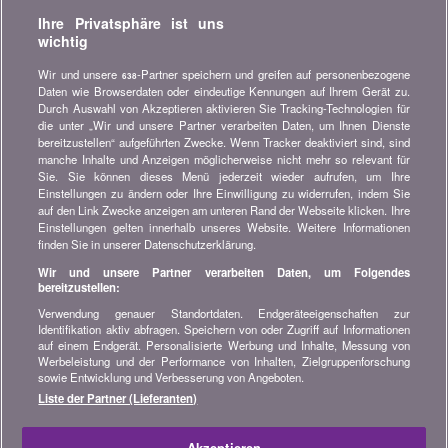
Verpassen Sie keine Gelegenheit, Geld zu sparen. Erhalten Sie
Ihre Privatsphäre ist uns
unsere Vergleiche, Ratschläge und Tipps in den Bereichen
wichtig
Versicherung, Finanzen, Konsumgüter und vieles mehr...
Wir und unsere
-Partner speichern und greifen auf personenbezogene
638
Newsletter bestellen
Daten wie Browserdaten oder eindeutige Kennungen auf Ihrem Gerät zu.
Durch Auswahl von Akzeptieren aktivieren Sie Tracking-Technologien für
die unter „Wir und unsere Partner verarbeiten Daten, um Ihnen Dienste
Treten Sie unserer Community bei
bereitzustellen“ aufgeführten Zwecke. Wenn Tracker deaktiviert sind, sind
manche Inhalte und Anzeigen möglicherweise nicht mehr so relevant für
Bleiben Sie auf dem neuesten Stand, finden Sie alle Ratschläge
Sie. Sie können dieses Menü jederzeit wieder aufrufen, um Ihre
und Tipps zum Sparen auf:
Einstellungen zu ändern oder Ihre Einwilligung zu widerrufen, indem Sie
auf den Link Zwecke anzeigen am unteren Rand der Webseite klicken. Ihre
Einstellungen gelten innerhalb unseres Website. Weitere Informationen
finden Sie in unserer Datenschutzerklärung.
Wir und unsere Partner verarbeiten Daten, um Folgendes
bereitzustellen:
Wissenswertes über bonus.ch
Verwendung genauer Standortdaten. Endgeräteeigenschaften zur
Wer ist bonus.ch? Wie funktionieren die Vergleiche?
Identifikation aktiv abfragen. Speichern von oder Zugriff auf Informationen
Presseanfragen, Partnerschaften, Werbung...
auf einem Endgerät. Personalisierte Werbung und Inhalte, Messung von
Werbeleistung und der Performance von Inhalten, Zielgruppenforschung
sowie Entwicklung und Verbesserung von Angeboten.
Alle Informationen über bonus.ch
Liste der Partner (Lieferanten)
© 2004-2026 copyright bonus.ch SA -
Sitemap
Akzeptieren