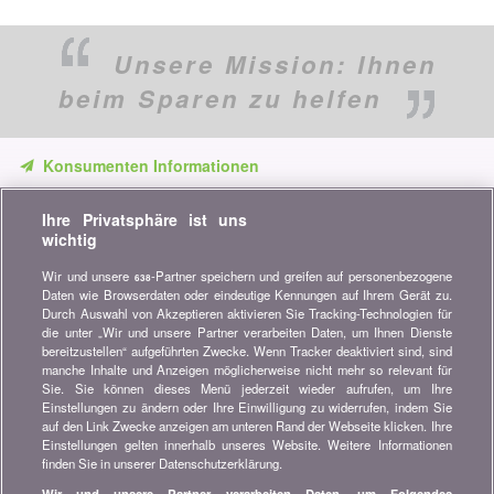
Unsere Mission:
Ihnen
beim Sparen zu helfen
Konsumenten Informationen
Verpassen Sie keine Gelegenheit, Geld zu sparen. Erhalten Sie
Ihre Privatsphäre ist uns
unsere Vergleiche, Ratschläge und Tipps in den Bereichen
wichtig
Versicherung, Finanzen, Konsumgüter und vieles mehr...
Wir und unsere
-Partner speichern und greifen auf personenbezogene
638
Newsletter bestellen
Daten wie Browserdaten oder eindeutige Kennungen auf Ihrem Gerät zu.
Durch Auswahl von Akzeptieren aktivieren Sie Tracking-Technologien für
die unter „Wir und unsere Partner verarbeiten Daten, um Ihnen Dienste
Treten Sie unserer Community bei
bereitzustellen“ aufgeführten Zwecke. Wenn Tracker deaktiviert sind, sind
manche Inhalte und Anzeigen möglicherweise nicht mehr so relevant für
Bleiben Sie auf dem neuesten Stand, finden Sie alle Ratschläge
Sie. Sie können dieses Menü jederzeit wieder aufrufen, um Ihre
und Tipps zum Sparen auf:
Einstellungen zu ändern oder Ihre Einwilligung zu widerrufen, indem Sie
auf den Link Zwecke anzeigen am unteren Rand der Webseite klicken. Ihre
Einstellungen gelten innerhalb unseres Website. Weitere Informationen
finden Sie in unserer Datenschutzerklärung.
Wir und unsere Partner verarbeiten Daten, um Folgendes