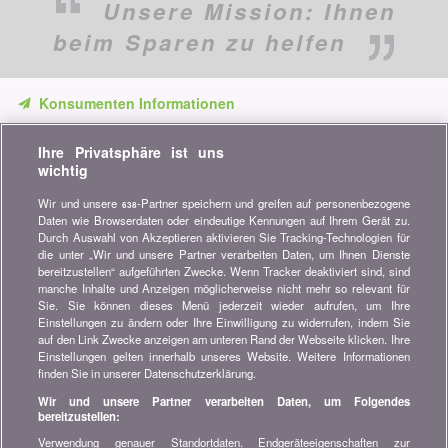
Unsere Mission:
Ihnen
beim Sparen zu helfen
Konsumenten Informationen
Verpassen Sie keine Gelegenheit, Geld zu sparen. Erhalten Sie
Ihre Privatsphäre ist uns
unsere Vergleiche, Ratschläge und Tipps in den Bereichen
wichtig
Versicherung, Finanzen, Konsumgüter und vieles mehr...
Wir und unsere
-Partner speichern und greifen auf personenbezogene
638
Newsletter bestellen
Daten wie Browserdaten oder eindeutige Kennungen auf Ihrem Gerät zu.
Durch Auswahl von Akzeptieren aktivieren Sie Tracking-Technologien für
die unter „Wir und unsere Partner verarbeiten Daten, um Ihnen Dienste
Treten Sie unserer Community bei
bereitzustellen“ aufgeführten Zwecke. Wenn Tracker deaktiviert sind, sind
manche Inhalte und Anzeigen möglicherweise nicht mehr so relevant für
Bleiben Sie auf dem neuesten Stand, finden Sie alle Ratschläge
Sie. Sie können dieses Menü jederzeit wieder aufrufen, um Ihre
und Tipps zum Sparen auf:
Einstellungen zu ändern oder Ihre Einwilligung zu widerrufen, indem Sie
auf den Link Zwecke anzeigen am unteren Rand der Webseite klicken. Ihre
Einstellungen gelten innerhalb unseres Website. Weitere Informationen
finden Sie in unserer Datenschutzerklärung.
Wir und unsere Partner verarbeiten Daten, um Folgendes
bereitzustellen:
Wissenswertes über bonus.ch
Verwendung genauer Standortdaten. Endgeräteeigenschaften zur