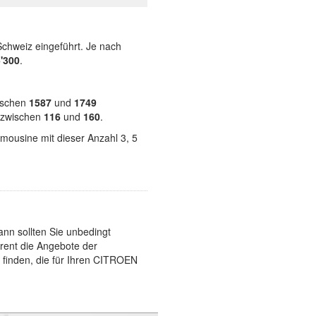
Schweiz eingeführt. Je nach
'300
.
wischen
1587
und
1749
t zwischen
116
und
160
.
imousine mit dieser Anzahl 3, 5
n sollten Sie unbedingt
arent die Angebote der
 finden, die für Ihren CITROEN