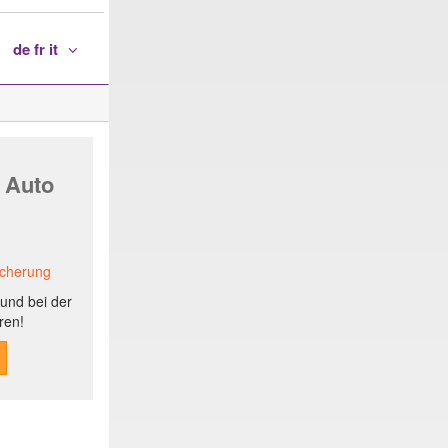
de fr it
 Auto
icherung
und bei der
ren!