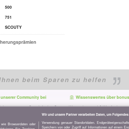
500
751
SCOUTY
icherungsprämien
Ihnen beim Sparen zu helfen
 unserer Community bei
Wissenswertes über bonus
f dem neuesten Stand, finden Sie
Wer ist bonus.ch? Wie funktionie
e und Tipps zum Sparen auf:
Vergleiche? Presseanfragen, Par
Wir und unsere Partner verarbeiten Daten, um Folgendes 
Werbung...
Verwendung genauer Standortdaten. Endgeräteeigenschaften
n wie Browserdaten oder
Speichern von oder Zugriff auf Informationen auf einem En
Alle Informationen über bonus.c
tivieren Sie Tracking-