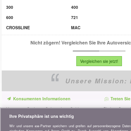
300
400
600
721
CROSSLINE
MAC
Nicht zögern! Vergleichen Sie Ihre Autovers
Vergleichen sie jetzt!
Unsere Mission:
Konsumenten Informationen
Treten Sie
Verpassen Sie keine Gelegenheit, Geld zu
Bleiben Sie au
sparen. Erhalten Sie unsere Vergleiche,
alle Ratschläg
Ihre Privatsphäre ist uns wichtig
Ratschläge und Tipps in den Bereichen
Wir und unsere
-Partner speichern und greifen auf personenbezogene Date
Versicherung, Finanzen, Konsumgüter und
638
eindeutige Kennungen auf Ihrem Gerät zu. Durch Auswahl von Akzeptieren ak