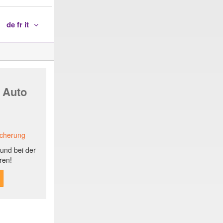
de fr it
 Auto
icherung
und bei der
ren!