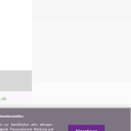
.ch
ren die
tnerschaften,
bereitzustellen:
 zur Identifikation aktiv abfragen.
dgerät. Personalisierte Werbung und
h
Akzeptieren