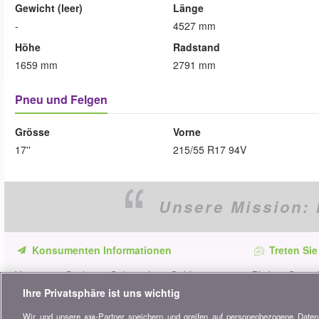
Gewicht (leer)
Länge
-
4527 mm
Höhe
Radstand
1659 mm
2791 mm
Pneu und Felgen
Grösse
Vorne
17''
215/55 R17 94V
Unsere Mission:
Konsumenten Informationen
Treten Sie
Verpassen Sie keine Gelegenheit, Geld zu
Bleiben Sie au
sparen. Erhalten Sie unsere Vergleiche,
alle Ratschläg
Ihre Privatsphäre ist uns wichtig
Ratschläge und Tipps in den Bereichen
Wir und unsere
-Partner speichern und greifen auf personenbezogene Date
Versicherung, Finanzen, Konsumgüter und
638