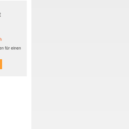
t
ch
n für einen