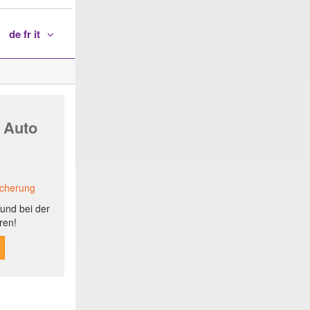
de fr it
 Auto
icherung
und bei der
ren!