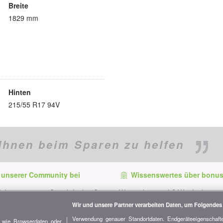
Breite
1829 mm
Hinten
215/55 R17 94V
Ihnen beim Sparen zu helfen
 unserer Community bei
Wissenswertes über bonus
f dem neuesten Stand, finden Sie
Wer ist bonus.ch? Wie funktionie
e und Tipps zum Sparen auf:
Vergleiche? Presseanfragen, Par
Wir und unsere Partner verarbeiten Daten, um Folgendes 
Werbung...
Verwendung genauer Standortdaten. Endgeräteeigenschaften
n wie Browserdaten oder