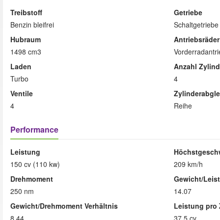
Treibstoff
Getriebe
Benzin bleifrei
Schaltgetrieb
Hubraum
Antriebsräder
1498 cm3
Vorderradantri
Laden
Anzahl Zylind
Turbo
4
Ventile
Zylinderabgle
4
Reihe
Performance
Leistung
Höchstgeschw
150 cv (110 kw)
209 km/h
Drehmoment
Gewicht/Leist
250 nm
14.07
Gewicht/Drehmoment Verhältnis
Leistung pro 
8.44
37.5 cv