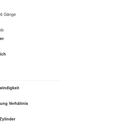
e 6 Gänge
eb
er
ich
indigkeit
ung Verhältnis
Zylinder