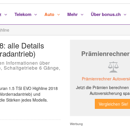
nz
Telekom
Auto
Mehr
Über bonus.ch
hline
 alle Details
radantrieb)
Prämienrechner
hen Informationen über
, Schaltgetriebe 6 Gänge,
Prämienrechner Autovers
Jetzt die Prämien berechnen 
uran 1.5 TSI EVO Highline 2018
Autoversicherung spa
 Vorderradantrieb) und
die Stärken jedes Modells.
Werbung