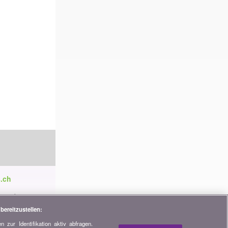
.ch
ren die
tnerschaften,
bereitzustellen:
 zur Identifikation aktiv abfragen.