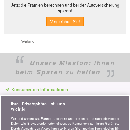
Jetzt die Prämien berechnen und bei der Autoversicherung
sparen!
Werbung
Unsere Mission:
Ihnen
beim Sparen zu helfen
Konsumenten Informationen
Verpassen Sie keine Gelegenheit, Geld zu sparen. Erhalten Sie
Ihre Privatsphäre ist uns
unsere Vergleiche, Ratschläge und Tipps in den Bereichen
wichtig
Versicherung, Finanzen, Konsumgüter und vieles mehr...
Wir und unsere
-Partner speichern und greifen auf personenbezogene
638
Newsletter bestellen
Daten wie Browserdaten oder eindeutige Kennungen auf Ihrem Gerät zu.
Durch Auswahl von Akzeptieren aktivieren Sie Tracking-Technologien für