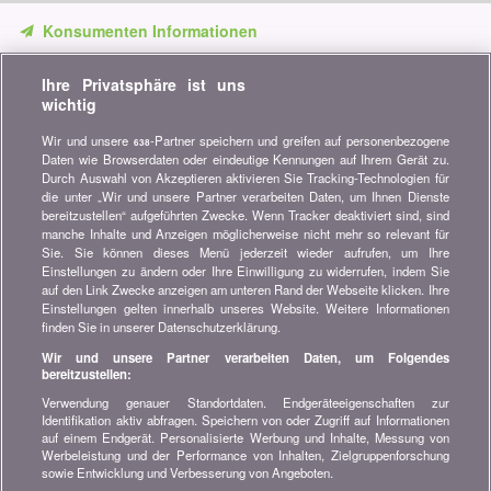
Konsumenten Informationen
Verpassen Sie keine Gelegenheit, Geld zu sparen. Erhalten Sie
Ihre Privatsphäre ist uns
unsere Vergleiche, Ratschläge und Tipps in den Bereichen
wichtig
Versicherung, Finanzen, Konsumgüter und vieles mehr...
Wir und unsere
-Partner speichern und greifen auf personenbezogene
638
Newsletter bestellen
Daten wie Browserdaten oder eindeutige Kennungen auf Ihrem Gerät zu.
Durch Auswahl von Akzeptieren aktivieren Sie Tracking-Technologien für
die unter „Wir und unsere Partner verarbeiten Daten, um Ihnen Dienste
Treten Sie unserer Community bei
bereitzustellen“ aufgeführten Zwecke. Wenn Tracker deaktiviert sind, sind
manche Inhalte und Anzeigen möglicherweise nicht mehr so relevant für
Bleiben Sie auf dem neuesten Stand, finden Sie alle Ratschläge
Sie. Sie können dieses Menü jederzeit wieder aufrufen, um Ihre
und Tipps zum Sparen auf:
Einstellungen zu ändern oder Ihre Einwilligung zu widerrufen, indem Sie
auf den Link Zwecke anzeigen am unteren Rand der Webseite klicken. Ihre
Einstellungen gelten innerhalb unseres Website. Weitere Informationen
finden Sie in unserer Datenschutzerklärung.
Wir und unsere Partner verarbeiten Daten, um Folgendes
bereitzustellen:
Wissenswertes über bonus.ch
Verwendung genauer Standortdaten. Endgeräteeigenschaften zur
Wer ist bonus.ch? Wie funktionieren die Vergleiche?
Identifikation aktiv abfragen. Speichern von oder Zugriff auf Informationen
Presseanfragen, Partnerschaften, Werbung...
auf einem Endgerät. Personalisierte Werbung und Inhalte, Messung von
Werbeleistung und der Performance von Inhalten, Zielgruppenforschung
sowie Entwicklung und Verbesserung von Angeboten.
Alle Informationen über bonus.ch