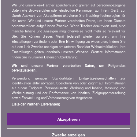
Wir und unsere
-Partner speichern und greifen auf personenbezogene
638
Newsletter bestellen
Daten wie Browserdaten oder eindeutige Kennungen auf Ihrem Gerät zu.
Durch Auswahl von Akzeptieren aktivieren Sie Tracking-Technologien für
die unter „Wir und unsere Partner verarbeiten Daten, um Ihnen Dienste
Treten Sie unserer Community bei
bereitzustellen“ aufgeführten Zwecke. Wenn Tracker deaktiviert sind, sind
manche Inhalte und Anzeigen möglicherweise nicht mehr so relevant für
Bleiben Sie auf dem neuesten Stand, finden Sie alle Ratschläge
Sie. Sie können dieses Menü jederzeit wieder aufrufen, um Ihre
und Tipps zum Sparen auf:
Einstellungen zu ändern oder Ihre Einwilligung zu widerrufen, indem Sie
auf den Link Zwecke anzeigen am unteren Rand der Webseite klicken. Ihre
Einstellungen gelten innerhalb unseres Website. Weitere Informationen
finden Sie in unserer Datenschutzerklärung.
Wir und unsere Partner verarbeiten Daten, um Folgendes
bereitzustellen:
Wissenswertes über bonus.ch
Verwendung genauer Standortdaten. Endgeräteeigenschaften zur
Wer ist bonus.ch? Wie funktionieren die Vergleiche?
Identifikation aktiv abfragen. Speichern von oder Zugriff auf Informationen
Presseanfragen, Partnerschaften, Werbung...
auf einem Endgerät. Personalisierte Werbung und Inhalte, Messung von
Werbeleistung und der Performance von Inhalten, Zielgruppenforschung
sowie Entwicklung und Verbesserung von Angeboten.
Alle Informationen über bonus.ch
Liste der Partner (Lieferanten)
© 2004-2026 copyright bonus.ch SA -
Sitemap
Akzeptieren
Home
Zwecke anzeigen