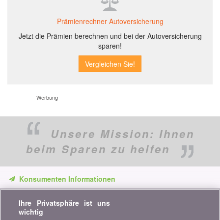
Prämienrechner Autoversicherung
Jetzt die Prämien berechnen und bei der Autoversicherung
sparen!
Werbung
Unsere Mission:
Ihnen
beim Sparen zu helfen
Konsumenten Informationen
Verpassen Sie keine Gelegenheit, Geld zu sparen. Erhalten Sie
Ihre Privatsphäre ist uns
unsere Vergleiche, Ratschläge und Tipps in den Bereichen
wichtig
Versicherung, Finanzen, Konsumgüter und vieles mehr...