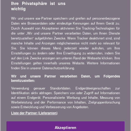
Ihre Privatsphäre ist uns
unsere Vergleiche, Ratschläge und Tipps in den Bereichen
wichtig
Versicherung, Finanzen, Konsumgüter und vieles mehr...
Wir und unsere
-Partner speichern und greifen auf personenbezogene
638
Newsletter bestellen
Daten wie Browserdaten oder eindeutige Kennungen auf Ihrem Gerät zu.
Durch Auswahl von Akzeptieren aktivieren Sie Tracking-Technologien für
die unter „Wir und unsere Partner verarbeiten Daten, um Ihnen Dienste
Treten Sie unserer Community bei
bereitzustellen“ aufgeführten Zwecke. Wenn Tracker deaktiviert sind, sind
manche Inhalte und Anzeigen möglicherweise nicht mehr so relevant für
Bleiben Sie auf dem neuesten Stand, finden Sie alle Ratschläge
Sie. Sie können dieses Menü jederzeit wieder aufrufen, um Ihre
und Tipps zum Sparen auf:
Einstellungen zu ändern oder Ihre Einwilligung zu widerrufen, indem Sie
auf den Link Zwecke anzeigen am unteren Rand der Webseite klicken. Ihre
Einstellungen gelten innerhalb unseres Website. Weitere Informationen
finden Sie in unserer Datenschutzerklärung.
Wir und unsere Partner verarbeiten Daten, um Folgendes
bereitzustellen:
Wissenswertes über bonus.ch
Verwendung genauer Standortdaten. Endgeräteeigenschaften zur
Wer ist bonus.ch? Wie funktionieren die Vergleiche?
Identifikation aktiv abfragen. Speichern von oder Zugriff auf Informationen
Presseanfragen, Partnerschaften, Werbung...
auf einem Endgerät. Personalisierte Werbung und Inhalte, Messung von
Werbeleistung und der Performance von Inhalten, Zielgruppenforschung
sowie Entwicklung und Verbesserung von Angeboten.
Alle Informationen über bonus.ch
Liste der Partner (Lieferanten)
© 2004-2026 copyright bonus.ch SA -
Sitemap
Akzeptieren