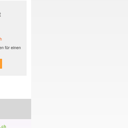
t
ch
n für einen
.ch