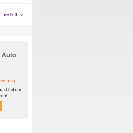
de fr it
 Auto
icherung
und bei der
ren!