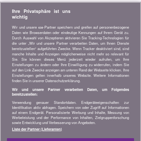
Verpassen Sie keine Gelegenheit, Geld zu sparen. Erhalten Sie
Ihre Privatsphäre ist uns
unsere Vergleiche, Ratschläge und Tipps in den Bereichen
wichtig
Versicherung, Finanzen, Konsumgüter und vieles mehr...
Wir und unsere
-Partner speichern und greifen auf personenbezogene
638
Newsletter bestellen
Daten wie Browserdaten oder eindeutige Kennungen auf Ihrem Gerät zu.
Durch Auswahl von Akzeptieren aktivieren Sie Tracking-Technologien für
die unter „Wir und unsere Partner verarbeiten Daten, um Ihnen Dienste
Treten Sie unserer Community bei
bereitzustellen“ aufgeführten Zwecke. Wenn Tracker deaktiviert sind, sind
manche Inhalte und Anzeigen möglicherweise nicht mehr so relevant für
Bleiben Sie auf dem neuesten Stand, finden Sie alle Ratschläge
Sie. Sie können dieses Menü jederzeit wieder aufrufen, um Ihre
und Tipps zum Sparen auf:
Einstellungen zu ändern oder Ihre Einwilligung zu widerrufen, indem Sie
auf den Link Zwecke anzeigen am unteren Rand der Webseite klicken. Ihre
Einstellungen gelten innerhalb unseres Website. Weitere Informationen
finden Sie in unserer Datenschutzerklärung.
Wir und unsere Partner verarbeiten Daten, um Folgendes
bereitzustellen:
Wissenswertes über bonus.ch
Verwendung genauer Standortdaten. Endgeräteeigenschaften zur
Wer ist bonus.ch? Wie funktionieren die Vergleiche?
Identifikation aktiv abfragen. Speichern von oder Zugriff auf Informationen
Presseanfragen, Partnerschaften, Werbung...
auf einem Endgerät. Personalisierte Werbung und Inhalte, Messung von
Werbeleistung und der Performance von Inhalten, Zielgruppenforschung
sowie Entwicklung und Verbesserung von Angeboten.
Alle Informationen über bonus.ch
Liste der Partner (Lieferanten)