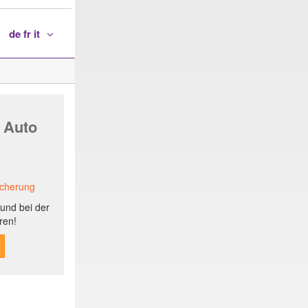
de fr it
 Auto
icherung
und bei der
ren!