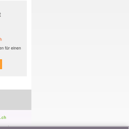
t
ch
n für einen
.ch
ren die